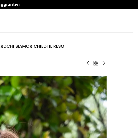
ggiuntivi
ARD
CHI SIAMO
RICHIEDI IL RESO
Torna
Bikini
Bikini
a
Animalier
Sirena
Beachwear
Strass
Bronzo
Chiaro