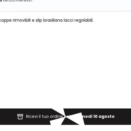
33
senza interessi.*
e rimovibili e slip brasiliana lacci regolabili.
gi
INVIA UN'EMAIL QUANDO DISPONIBILE