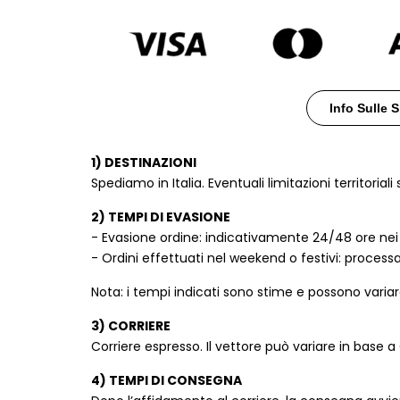
dei
Animalier
Animalier
desider
Bianco
Bianco
Info Sulle 
1) DESTINAZIONI
Spediamo in Italia. Eventuali limitazioni territoria
2) TEMPI DI EVASIONE
- Evasione ordine: indicativamente 24/48 ore nei g
- Ordini effettuati nel weekend o festivi: processat
Nota: i tempi indicati sono stime e possono variar