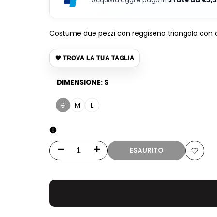
Acquista oggi e paga in
3 rate da €3,
Costume due pezzi con reggiseno triangolo con copp
🖤 TROVA LA TUA TAGLIA
DIMENSIONE:
S
S
M
L
Variante
venduta
ESAURITO
Diminuisci
Incrementa
Aggiun
quantità
quantità
alla
per
per
lista
Bikini
Bikini