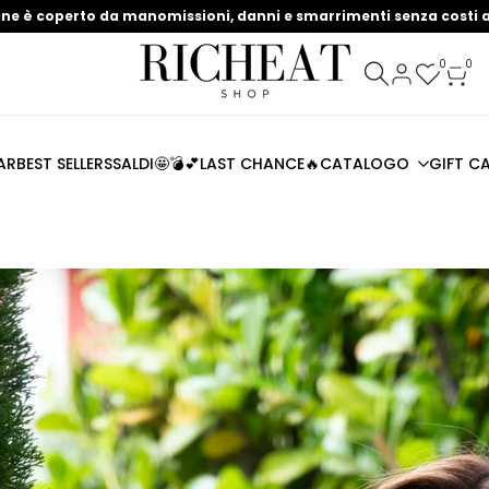
ine è coperto da manomissioni, danni e smarrimenti senza costi a
0
0
AR
BEST SELLERS
SALDI🤩💣💕
LAST CHANCE🔥
CATALOGO
GIFT C