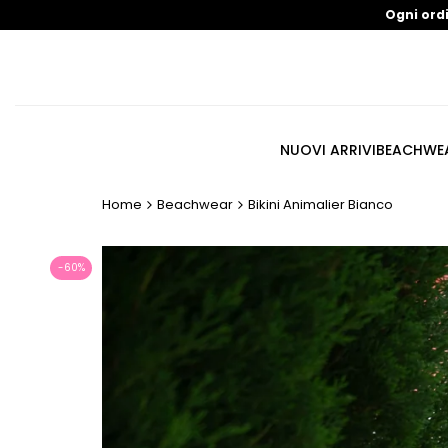
Salta
Ogni ord
al
contenuto
NUOVI ARRIVI
BEACHWE
Home
Beachwear
Bikini Animalier Bianco
-
60
%