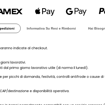
Ricevi il tuo ordine entro:
Lunedì 10 agosto
i
Spedizioni
Informativa Su Resi e Rimborsi
Hai Bisogn
li saranno indicate al checkout.
iorni lavorativi.
i dal primo giorno lavorativo utile (di norma il lunedì).
e per picchi di domanda, festività, controlli antifrode o cause di