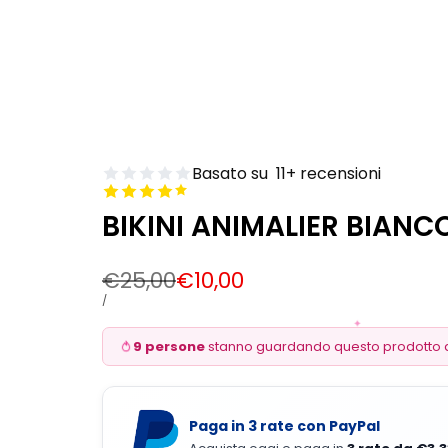
Basato su
11
+ recensioni
BIKINI ANIMALIER BIANC
Prezzo
€25,00
Prezzo
€10,00
Regolare
di
PREZZO
PER
/
DI
vendita
✦
UNITÀ
9 persone
stanno guardando questo prodotto
Paga in 3 rate con PayPal