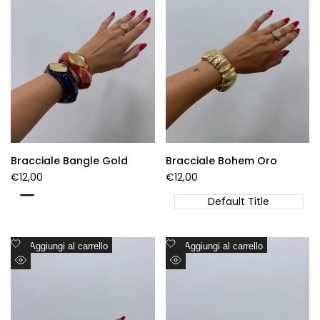
desideri
desideri
Bracciale Bangle Gold
Bracciale Bohem Oro
Prezzo
€12,00
Prezzo
€12,00
di
di
vendita
vendita
Coccio
Default Title
Blu
Aggiungi
Aggiungi
Aggiungi al carrello
Aggiungi al carrello
alla
alla
Visualizzazione
Visualizzazione
lista
lista
Rapida
Rapida
dei
dei
desideri
desideri