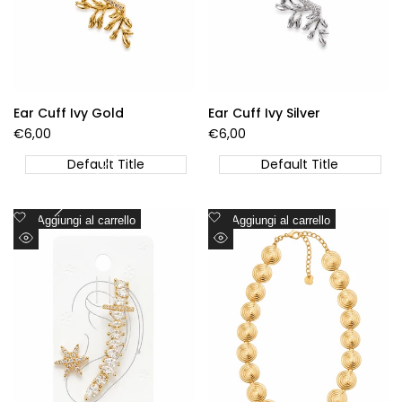
Ear Cuff Ivy Gold
Ear Cuff Ivy Silver
Prezzo
€6,00
Prezzo
€6,00
di
di
vendita
vendita
Default Title
Default Title
Aggiungi
Aggiungi
Aggiungi al carrello
Aggiungi al carrello
alla
alla
Visualizzazione
Visualizzazione
lista
lista
Rapida
Rapida
dei
dei
desideri
desideri