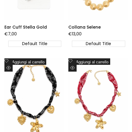
Ear Cuff Stella Gold
Collana Selene
Prezzo
€7,00
Prezzo
€13,00
di
di
vendita
vendita
Default Title
Default Title
Aggiungi
Aggiungi
Aggiungi al carrello
Aggiungi al carrello
alla
alla
Visualizzazione
Visualizzazione
lista
lista
Rapida
Rapida
dei
dei
desideri
desideri