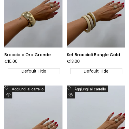
Bracciale Oro Grande
Set Bracciali Bangle Gold
Prezzo
€10,00
Prezzo
€13,00
di
di
vendita
vendita
Default Title
Default Title
Aggiungi
Aggiungi
Aggiungi al carrello
Aggiungi al carrello
alla
alla
Visualizzazione
Visualizzazione
lista
lista
Rapida
Rapida
dei
dei
desideri
desideri