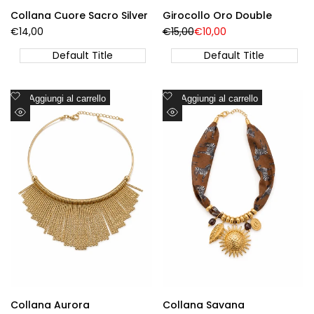
Collana Cuore Sacro Silver
Girocollo Oro Double
Prezzo
€14,00
Prezzo
€15,00
Prezzo
€10,00
di
Regolare
di
vendita
vendita
Default Title
Default Title
Aggiungi
Aggiungi
Aggiungi al carrello
Aggiungi al carrello
alla
alla
Visualizzazione
Visualizzazione
lista
lista
Rapida
Rapida
dei
dei
desideri
desideri
Collana Aurora
Collana Savana