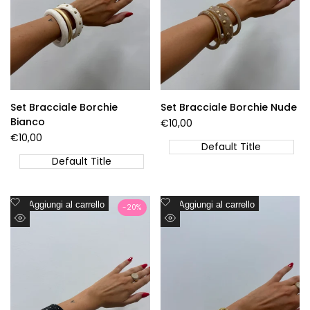
Set Bracciale Borchie
Set Bracciale Borchie Nude
Bianco
Prezzo
€10,00
di
Prezzo
€10,00
vendita
Default Title
di
vendita
Default Title
Aggiungi
Aggiungi
Aggiungi al carrello
Aggiungi al carrello
-
20
%
alla
alla
Visualizzazione
Visualizzazione
lista
lista
Rapida
Rapida
dei
dei
desideri
desideri