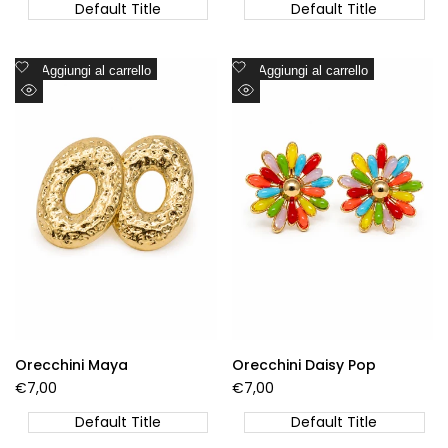
vendita
vendita
Default Title
Default Title
Aggiungi
Aggiungi
Aggiungi al carrello
Aggiungi al carrello
alla
alla
Visualizzazione
Visualizzazione
lista
lista
Rapida
Rapida
dei
dei
desideri
desideri
Orecchini Maya
Orecchini Daisy Pop
Prezzo
€7,00
Prezzo
€7,00
di
di
vendita
vendita
Default Title
Default Title