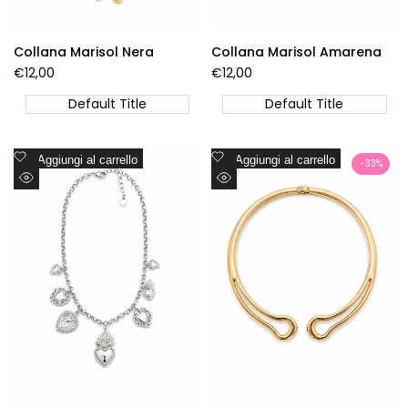
Collana Marisol Nera
Collana Marisol Amarena
Prezzo
€12,00
Prezzo
€12,00
di
di
vendita
vendita
Default Title
Default Title
Aggiungi
Aggiungi
Aggiungi al carrello
Aggiungi al carrello
-
33
%
alla
alla
Visualizzazione
Visualizzazione
lista
lista
Rapida
Rapida
dei
dei
desideri
desideri