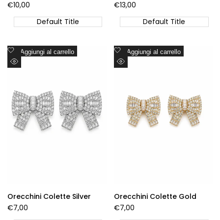
Prezzo
€10,00
Prezzo
€13,00
di
di
vendita
vendita
Default Title
Default Title
Aggiungi
Aggiungi
Aggiungi al carrello
Aggiungi al carrello
alla
alla
Visualizzazione
Visualizzazione
lista
lista
Rapida
Rapida
dei
dei
desideri
desideri
Orecchini Colette Silver
Orecchini Colette Gold
Prezzo
€7,00
Prezzo
€7,00
di
di