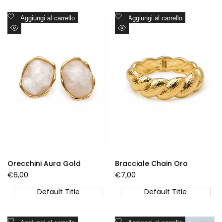
Aggiungi
Aggiungi
Aggiungi al carrello
Aggiungi al carrello
alla
alla
Visualizzazione
Visualizzazione
lista
lista
Rapida
Rapida
dei
dei
desideri
desideri
Orecchini Aura Gold
Bracciale Chain Oro
Prezzo
€6,00
Prezzo
€7,00
di
di
vendita
vendita
Default Title
Default Title
Aggiungi
Aggiungi