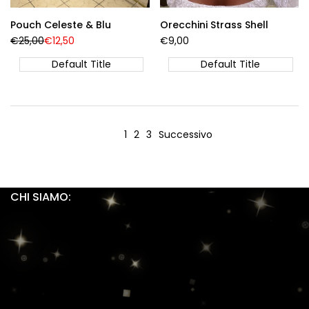
Pouch Celeste & Blu
Orecchini Strass Shell
Prezzo
€25,00
Prezzo
€12,50
Prezzo
€9,00
Regolare
di
di
vendita
vendita
Default Title
Default Title
1
2
3
Successivo
CHI SIAMO:
RICHEAT
P.IVA: IT18285591006
Viale Ungheria 73, 00039 Zagarolo (RM), Italia