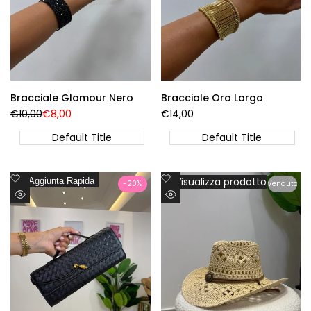
Bracciale Glamour Nero
Bracciale Oro Largo
Prezzo
€10,00
Prezzo
€8,00
Prezzo
€14,00
Regolare
di
di
vendita
vendita
Default Title
Default Title
Aggiungi
Aggiungi
Visualizza prodotto
Aggiunta Rapida
-
20
%
Venduto
alla
alla
Visualizzazione
Visualizzazione
lista
lista
Rapida
Rapida
dei
dei
desideri
desideri