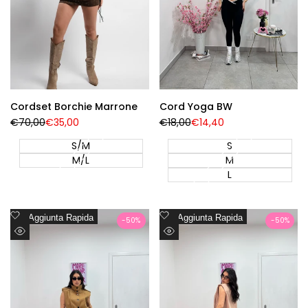
Cordset Borchie Marrone
Cord Yoga BW
Prezzo
€70,00
Prezzo
€35,00
Prezzo
€18,00
Prezzo
€14,40
Regolare
di
Regolare
di
vendita
vendita
S/M
S
M/L
M
L
Aggiungi
Aggiungi
Aggiunta Rapida
Aggiunta Rapida
-
50
%
-
50
%
alla
alla
Visualizzazione
Visualizzazione
lista
lista
Rapida
Rapida
dei
dei
desideri
desideri