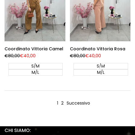
Coordinato Vittoria Camel
Coordinato Vittoria Rosa
Prezzo
€80,00
Prezzo
€40,00
Prezzo
€80,00
Prezzo
€40,00
Regolare
di
Regolare
di
vendita
vendita
S/M
S/M
M/L
M/L
1
2
Successivo
CHI SIAMO: