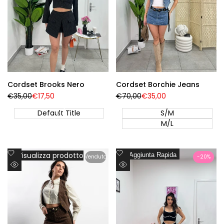
Cordset Brooks Nero
Cordset Borchie Jeans
Prezzo
€35,00
Prezzo
€17,50
Prezzo
€70,00
Prezzo
€35,00
Regolare
di
Regolare
di
vendita
vendita
Default Title
S/M
M/L
Aggiungi
Aggiungi
Visualizza prodotto
Aggiunta Rapida
Venduto
-
20
%
alla
alla
Visualizzazione
Visualizzazione
lista
lista
Rapida
Rapida
dei
dei
desideri
desideri