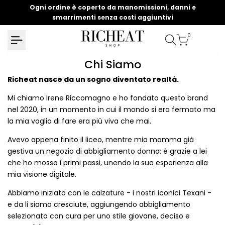
Salta
Ogni ordine è coperto da manomissioni, danni e
U
al
smarrimenti senza costi aggiuntivi
contenuto
0
Chi
Chi Siamo
Siamo
Richeat nasce da un sogno diventato realtà.
Mi chiamo Irene Riccomagno e ho fondato questo brand
nel 2020, in un momento in cui il mondo si era fermato ma
la mia voglia di fare era più viva che mai.
Avevo appena finito il liceo, mentre mia mamma già
gestiva un negozio di abbigliamento donna: è grazie a lei
che ho mosso i primi passi, unendo la sua esperienza alla
mia visione digitale.
Abbiamo iniziato con le calzature - i nostri iconici Texani -
e da li siamo cresciute, aggiungendo abbigliamento
selezionato con cura per uno stile giovane, deciso e