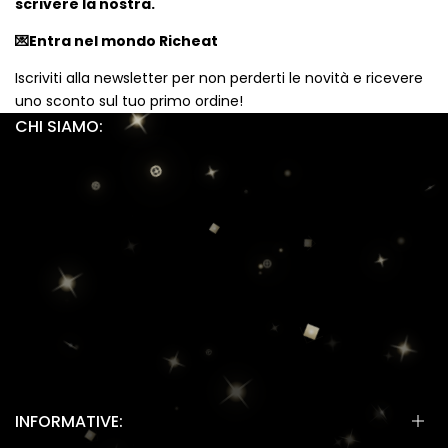
scrivere la nostra.
💌Entra nel mondo Richeat
Iscriviti alla newsletter per non perderti le novità e ricevere
uno sconto sul tuo primo ordine!
CHI SIAMO:
RICHEAT
P.IVA: IT18285591006
Viale Ungheria 73, 00039 Zagarolo (RM), Italia
info@richeat-shop.com
+39 351 3036256
Instagram
TikTok
INFORMATIVE: