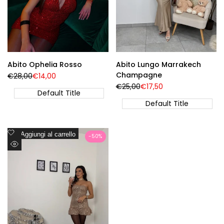
Abito Ophelia Rosso
Abito Lungo Marrakech
Champagne
Prezzo
€28,00
Prezzo
€14,00
Regolare
di
Prezzo
€25,00
Prezzo
€17,50
vendita
Default Title
Regolare
di
vendita
Default Title
Aggiungi
Aggiungi al carrello
-
50
%
alla
Visualizzazione
lista
Rapida
dei
desideri