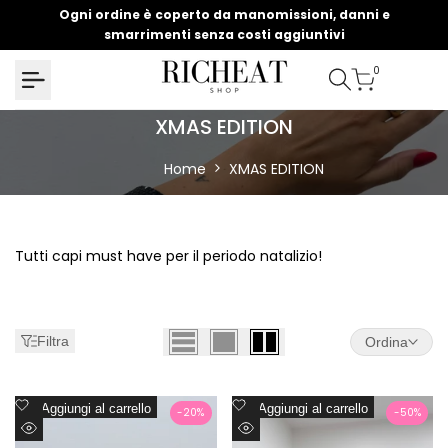
Salta
Ogni ordine è coperto da manomissioni, danni e
U
al
smarrimenti senza costi aggiuntivi
contenuto
0
XMAS
XMAS EDITION
EDITION
Home
XMAS EDITION
Tutti capi must have per il periodo natalizio!
Filtra
Ordina
Aggiungi
Aggiungi
Aggiungi al carrello
Aggiungi al carrello
-
20
%
-
50
%
alla
alla
Visualizzazione
Visualizzazione