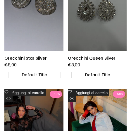
Orecchini Star Silver
Orecchini Queen Silver
Prezzo
€8,00
Prezzo
€8,00
di
di
vendita
vendita
Default Title
Default Title
Aggiungi
Aggiungi
Aggiungi al carrello
Aggiungi al carrello
-
50
%
-
50
%
alla
alla
Visualizzazione
Visualizzazione
lista
lista
Rapida
Rapida
dei
dei
desideri
desideri