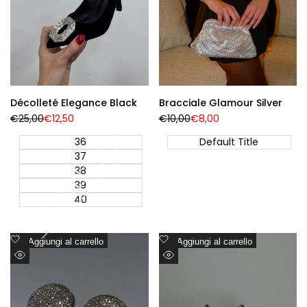
Décolleté Elegance Black
Bracciale Glamour Silver
Prezzo
€25,00
Prezzo
€12,50
Prezzo
€10,00
Prezzo
€8,00
Regolare
di
Regolare
di
vendita
vendita
36
Default Title
37
38
39
40
Aggiungi
Aggiungi
Aggiungi al carrello
Aggiungi al carrello
alla
alla
Visualizzazione
Visualizzazione
lista
lista
Rapida
Rapida
dei
dei
desideri
desideri